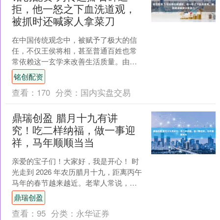
拒，他一怒之下血洗道观，
被抓时还喊家人拿菜刀
在中国传统观念中，被赋予了极大的信
任，不仅王侯将相，甚至普通百姓也常
常依赖这一玄学来改善生活质量。由于
人们相信风水能左右命运，因此，很多
铭创配资
人开始通过调整祖坟的位置....
查看：
170
分类：
国内实盘交易
鼎瑞创盈 腊月十九有讲
究！吃二样纳福，做一事迎
祥，马年顺顺当当
亲爱的宝子们！大家好，我是开心！ 时
光走到 2026 年农历腊月十九，距离丙午
马年的春节越来越近。老辈人常说，腊
月的每一天都藏着过日子的智慧，腊月
鼎瑞创盈
十九虽不是重大....
查看：
95
分类：
永华证券