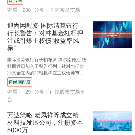
点，....
查看：
208
分类：
国内实盘交易
迎尚网配资 国际清算银行
行长警告：对冲基金杠杆押
注或引爆主权债“收益率风
暴”
国际清算银行行长帕布罗·埃尔南德斯·德·
科斯近日加入了警告行列，针对包括对
冲基金在内的非银机构在主权债券市场
中作用正日益高涨。当前正值政府债务
迎尚网配资
水平处于历史高位且....
查看：
129
分类：
正规股票交易平
台
万达策略 老凤祥等成立精
材科技发展公司，注册资本
5000万