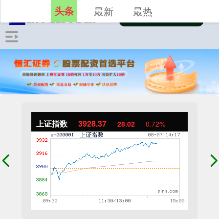
头条
最新
最热
上证指数
3928.98
28.63
0.73%