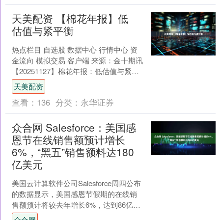
天美配资 【棉花年报】低
估值与紧平衡
热点栏目 自选股 数据中心 行情中心 资
金流向 模拟交易 客户端 来源：金十期讯
【20251127】棉花年报：低估值与紧平
衡 观点小结 核心观点：中期偏多US....
天美配资
查看：
136
分类：
永华证券
众合网 Salesforce：美国感
恩节在线销售额预计增长
6%，“黑五”销售额料达180
亿美元
美国云计算软件公司Salesforce周四公布
的数据显示，美国感恩节假期的在线销
售额预计将较去年增长6%，达到86亿美
元。 数据显示，截至美东时间周四下午2
众合网