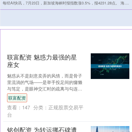
每经AI快讯，7月23日，新加坡海峡时报指数涨0.5%，报4231.28点。 海....
联富配资 魅惑力最强的星
座女
魅惑从不是刻意卖弄的风情，而是骨子
里流淌的气场——是举手投足间的慵懒
与笃定，是眼神交汇时的疏离与勾连，
更是不迎合、不讨好，却能让人甘愿沉
联富配资
沦的清醒。有些星座女天生....
查看：
147
分类：
正规股票交易平
台
铭创配资 为转运挪石碑遭