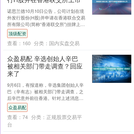
诺思兰德10月10日公告，公司计划在境
外发行股份(H股)并申请在香港联合交易
所有限公司(简称“香港联交所”)挂牌上
市。目前，公司计划与相关中介机构商
顶级配资
讨本次H股发....
查看：
160
分类：
国内实盘交易
众盈易配 辛选创始人辛巴
被相关部门带走调查？回应
来了
9月6日，有报道称，辛选集团创始人辛
巴（辛有志）被相关部门带走调查，之
后辛巴意外前往香港。针对上述消息，
辛选集团相关人士回应称：不属实。
众盈易配
（每经） 发布于：上海....
查看：
74
分类：
正规股票交易平
台