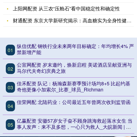
上阳网配资 从三农“压舱石”看中国稳定性和确定性
财通配资 东京大学新研究揭示：高血糖实为全身性健康隐患，降糖
纵信优配 钢铁行业未来两年目标确定：年均增长4% 严
01
禁新增产能
公宣网配资 岁末邀约，焕新启程 美诺酒店呈献亚洲与
02
马尔代夫奇幻庆典之旅
佳禾配资 队记：杨瀚森新赛季预计场均8+5 比起约基
03
奇他更像小加索尔_比赛_球员_Richman
佳荣网配 北陆药业：公司最近五年曾两次收到监管函
04
亿赢配资 安徽57岁女子奋不顾身跳海救起落水女生 当
05
事人发声：来不及多想，一心只为救人_大皖新闻 | 安
徽网