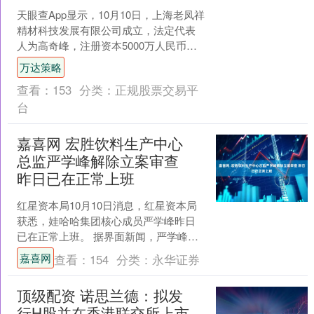
天眼查App显示，10月10日，上海老凤祥
精材科技发展有限公司成立，法定代表
人为高奇峰，注册资本5000万人民币，
经营范围包括珠宝首饰回收修理服务、
万达策略
普通货物仓储....
查看：
153
分类：
正规股票交易平
台
嘉喜网 宏胜饮料生产中心
总监严学峰解除立案审查
昨日已在正常上班
红星资本局10月10日消息，红星资本局
获悉，娃哈哈集团核心成员严学峰昨日
已在正常上班。 据界面新闻，严学峰已
于10月5日被解除立案审查，目前已经回
嘉喜网
查看：
154
分类：
永华证券
到宏胜集团正常....
顶级配资 诺思兰德：拟发
行H股并在香港联交所上市