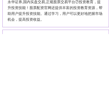
永华证券,国内实盘交易,正规股票交易平台⑦投资教育，提
升投资技能！股票配资官网还提供丰富的投资教育资源，帮
助用户提升投资技能。通过学习，用户可以更好地把握市场
机会，提高投资收益。
话题标签
银行
银泰证券
调研
电池
科技
亿赢配资网
嘉盛配资
鼎晟资管配资
创新
2026