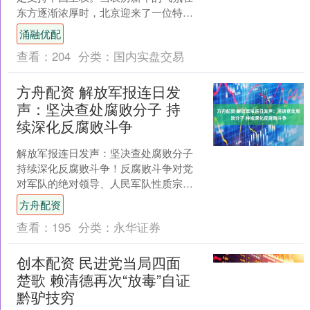
东方逐渐浓厚时，北京迎来了一位特别
的客人。2月1日，俄罗斯联邦安全会议
涌融优配
秘书绍伊古访问中国首....
查看：
204
分类：
国内实盘交易
方舟配资 解放军报连日发
声：坚决查处腐败分子 持
续深化反腐败斗争
解放军报连日发声：坚决查处腐败分子
持续深化反腐败斗争！反腐败斗争对党
对军队的绝对领导、人民军队性质宗旨
以及党和国家长治久安至关重要。自党
方舟配资
的十八大以来，党领导人....
查看：
195
分类：
永华证券
创本配资 民进党当局四面
楚歌 赖清德再次“放毒”自证
黔驴技穷