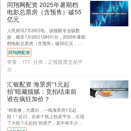
同翔网配资 2025年暑期档
电影总票房（含预售）破55
亿元
人民财讯7月29日电，据猫眼专业版数
据，截至7月29日15时01分，2025年暑期
档电影总票房（含预售）破55亿元，
《南京照相馆》登顶2025年暑期档票房
同翔网配资
榜。....
查看：
177
分类：
正规股票交易平
台
汇银配资 海景房“1元起
拍”暗藏猫腻：竞拍结束前
谁在疯狂加价？
“精装修，大露台，一线海景房1元起
拍！” 近日，在多个线上拍卖平台，出现
了大批“1元起拍”的房产，其中有不少是
山东乳山、广东惠州等地的海景房。这