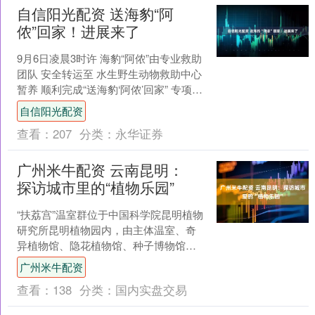
自信阳光配资 送海豹“阿
侬”回家！进展来了
9月6日凌晨3时许 海豹“阿侬”由专业救助
团队 安全转运至 水生野生动物救助中心
暂养 顺利完成“送海豹‘阿侬’回家” 专项行
动的第一阶段 近期，一只被文昌当地
自信阳光配资
村....
查看：
207
分类：
永华证券
广州米牛配资 云南昆明：
探访城市里的“植物乐园”
“扶荔宫”温室群位于中国科学院昆明植物
研究所昆明植物园内，由主体温室、奇
异植物馆、隐花植物馆、种子博物馆、
草木百兼馆等组成，现已保存热带特色
广州米牛配资
植物2500余种。 ....
查看：
138
分类：
国内实盘交易