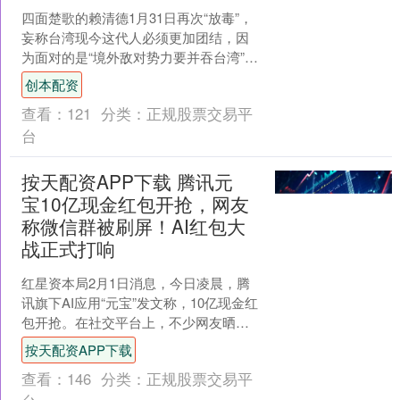
四面楚歌的赖清德1月31日再次“放毒”，
妄称台湾现今这代人必须更加团结，因
为面对的是“境外敌对势力要并吞台湾”。
如此荒谬论调，试图以虚构的外部威胁
创本配资
煽动“抗中保台....
查看：
121
分类：
正规股票交易平
台
按天配资APP下载 腾讯元
宝10亿现金红包开抢，网友
称微信群被刷屏！AI红包大
战正式打响
红星资本局2月1日消息，今日凌晨，腾
讯旗下AI应用“元宝”发文称，10亿现金红
包开抢。在社交平台上，不少网友晒出
在元宝App抢红包的“战绩”，还有网友
按天配资APP下载
称，元宝红....
查看：
146
分类：
正规股票交易平