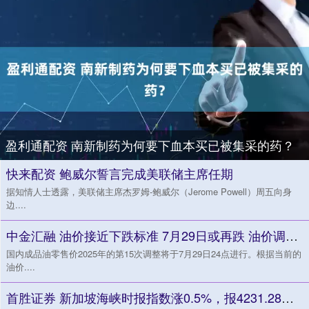
盈利通配资 南新制药为何要下血本买已被集采的药？
快来配资 鲍威尔誓言完成美联储主席任期
据知情人士透露，美联储主席杰罗姆-鲍威尔（Jerome Powell）周五向身
边....
中金汇融 油价接近下跌标准 7月29日或再跌 油价调整搁浅状态
国内成品油零售价2025年的第15次调整将于7月29日24点进行。根据当前的
油价....
首胜证券 新加坡海峡时报指数涨0.5%，报4231.28点。