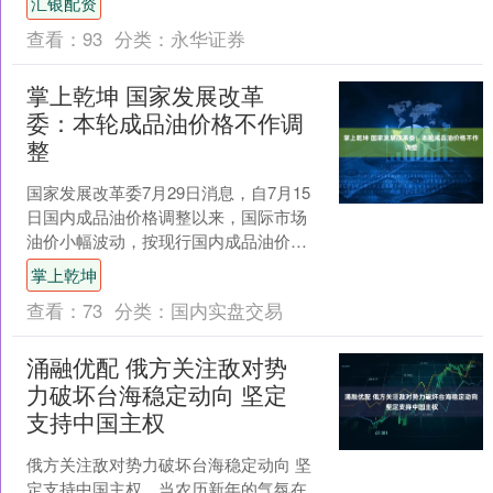
汇银配资
些被挂拍房产，大....
查看：
93
分类：
永华证券
掌上乾坤 国家发展改革
委：本轮成品油价格不作调
整
国家发展改革委7月29日消息，自7月15
日国内成品油价格调整以来，国际市场
油价小幅波动，按现行国内成品油价格
机制测算，7月29日的前10个工作日平均
掌上乾坤
价格与7月1....
查看：
73
分类：
国内实盘交易
涌融优配 俄方关注敌对势
力破坏台海稳定动向 坚定
支持中国主权
俄方关注敌对势力破坏台海稳定动向 坚
定支持中国主权。当农历新年的气氛在