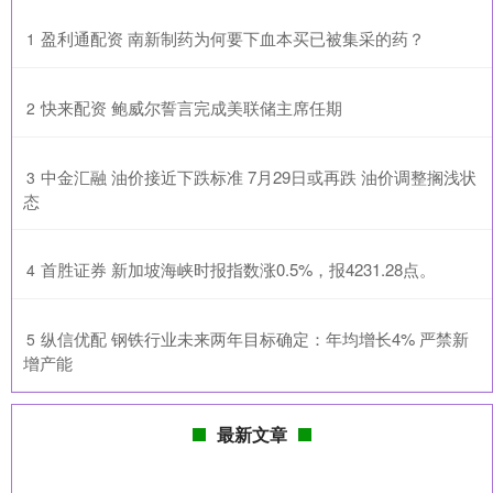
​盈利通配资 南新制药为何要下血本买已被集采的药？
1
​快来配资 鲍威尔誓言完成美联储主席任期
2
​中金汇融 油价接近下跌标准 7月29日或再跌 油价调整搁浅状
3
态
​首胜证券 新加坡海峡时报指数涨0.5%，报4231.28点。
4
​纵信优配 钢铁行业未来两年目标确定：年均增长4% 严禁新
5
增产能
最新文章