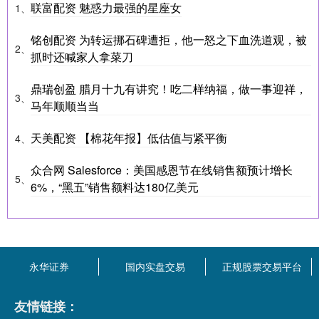
联富配资 魅惑力最强的星座女
1、
铭创配资 为转运挪石碑遭拒，他一怒之下血洗道观，被
2、
抓时还喊家人拿菜刀
鼎瑞创盈 腊月十九有讲究！吃二样纳福，做一事迎祥，
3、
马年顺顺当当
天美配资 【棉花年报】低估值与紧平衡
4、
众合网 Salesforce：美国感恩节在线销售额预计增长
5、
6%，“黑五”销售额料达180亿美元
永华证券
国内实盘交易
正规股票交易平台
友情链接：