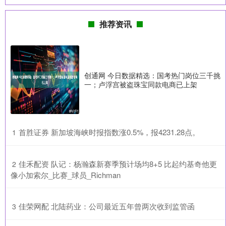
推荐资讯
创通网 今日数据精选：国考热门岗位三千挑
一；卢浮宫被盗珠宝同款电商已上架
​首胜证券 新加坡海峡时报指数涨0.5%，报4231.28点。
1
​佳禾配资 队记：杨瀚森新赛季预计场均8+5 比起约基奇他更
2
像小加索尔_比赛_球员_Richman
​佳荣网配 北陆药业：公司最近五年曾两次收到监管函
3