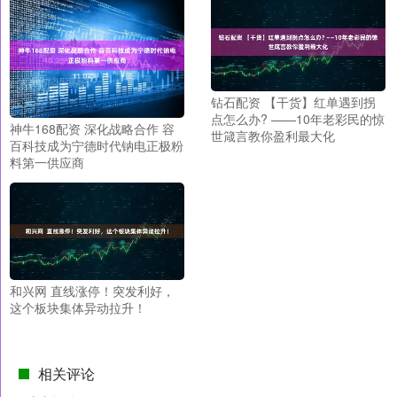
钻石配资 【干货】红单遇到拐
点怎么办? ——10年老彩民的惊
神牛168配资 深化战略合作 容
世箴言教你盈利最大化
百科技成为宁德时代钠电正极粉
料第一供应商
和兴网 直线涨停！突发利好，
这个板块集体异动拉升！
相关评论