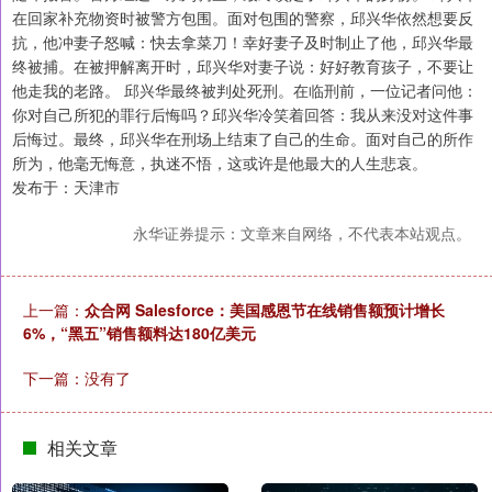
在回家补充物资时被警方包围。面对包围的警察，邱兴华依然想要反
抗，他冲妻子怒喊：快去拿菜刀！幸好妻子及时制止了他，邱兴华最
终被捕。在被押解离开时，邱兴华对妻子说：好好教育孩子，不要让
他走我的老路。 邱兴华最终被判处死刑。在临刑前，一位记者问他：
你对自己所犯的罪行后悔吗？邱兴华冷笑着回答：我从来没对这件事
后悔过。最终，邱兴华在刑场上结束了自己的生命。面对自己的所作
所为，他毫无悔意，执迷不悟，这或许是他最大的人生悲哀。
发布于：天津市
永华证券提示：文章来自网络，不代表本站观点。
上一篇：
众合网 Salesforce：美国感恩节在线销售额预计增长
6%，“黑五”销售额料达180亿美元
下一篇：没有了
相关文章