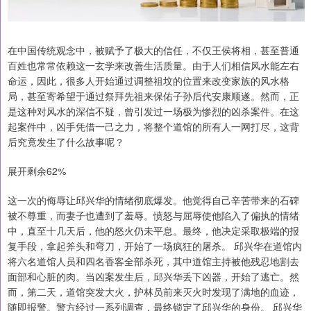
在中国传统观念中，被赋予了极大的信任，不仅王侯将相，甚至普通
百姓也常常依赖这一玄学来改善生活质量。由于人们相信风水能左右
命运，因此，很多人开始通过调整祖坟的位置来改变家族的风水格
局，甚至寄希望于通过祭拜先祖来保佑子孙后代安康顺遂。然而，正
是这种对风水的深信不疑，曾引发过一场极为惨烈的凶杀案件。在这
起案件中，凶手凭借一己之力，将整个道馆的所有人一网打尽，这背
后究竟发生了什么故事呢？
展开剩余62%
这一次的侮辱让邱兴华的情绪彻底爆发。他觉得自己辛苦带来的石碑
被不尊重，而妻子也遭到了羞辱。愤怒与屈辱使他陷入了偏执的情绪
中，直至十几天后，他的怒火仍未平息。最终，他决定采取极端的报
复手段，拿起斧头和弯刀，开始了一场疯狂的屠杀。 邱兴华在道馆内
将六名道馆人员和四名香客全部杀死，其中道馆主持被他残忍地割去
面部和心脏的肉。当凶案发生后，邱兴华丢下凶器，开始了逃亡。然
而，第二天，道馆突发大火，护林员前来灭火时发现了满地的血迹，
随即报警。警方经过一系列调查，最终锁定了邱兴华的身份。 邱兴华