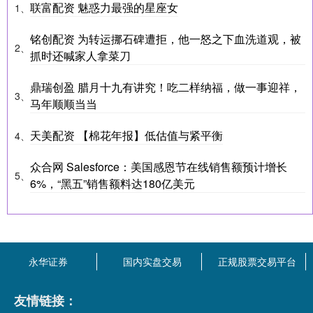
联富配资 魅惑力最强的星座女
1、
铭创配资 为转运挪石碑遭拒，他一怒之下血洗道观，被
2、
抓时还喊家人拿菜刀
鼎瑞创盈 腊月十九有讲究！吃二样纳福，做一事迎祥，
3、
马年顺顺当当
天美配资 【棉花年报】低估值与紧平衡
4、
众合网 Salesforce：美国感恩节在线销售额预计增长
5、
6%，“黑五”销售额料达180亿美元
永华证券
国内实盘交易
正规股票交易平台
友情链接：