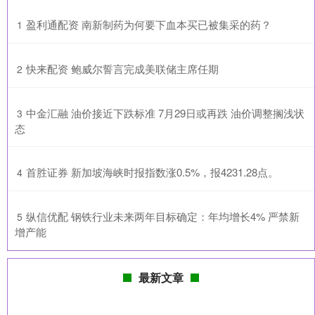
​盈利通配资 南新制药为何要下血本买已被集采的药？
1
​快来配资 鲍威尔誓言完成美联储主席任期
2
​中金汇融 油价接近下跌标准 7月29日或再跌 油价调整搁浅状
3
态
​首胜证券 新加坡海峡时报指数涨0.5%，报4231.28点。
4
​纵信优配 钢铁行业未来两年目标确定：年均增长4% 严禁新
5
增产能
最新文章