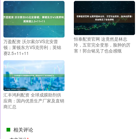
恒泰配资官网 这竟然是林志
万盈配资 沃尔索尔VS北安普
玲，五官完全变形，脸肿的厉
顿；莱顿东方VS克劳利；英锦
害！郭台铭见了也会感慨
赛2.5+11+11
汇丰鸿利配资 全球成膜助剂供
应商：国内优质生产厂家及直销
商汇总
相关评论