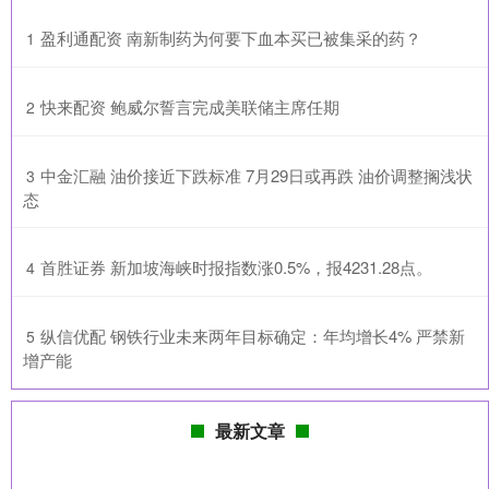
​盈利通配资 南新制药为何要下血本买已被集采的药？
1
​快来配资 鲍威尔誓言完成美联储主席任期
2
​中金汇融 油价接近下跌标准 7月29日或再跌 油价调整搁浅状
3
态
​首胜证券 新加坡海峡时报指数涨0.5%，报4231.28点。
4
​纵信优配 钢铁行业未来两年目标确定：年均增长4% 严禁新
5
增产能
最新文章