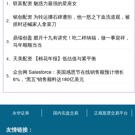
联富配资 魅惑力最强的星座女
1、
铭创配资 为转运挪石碑遭拒，他一怒之下血洗道观，被
2、
抓时还喊家人拿菜刀
鼎瑞创盈 腊月十九有讲究！吃二样纳福，做一事迎祥，
3、
马年顺顺当当
天美配资 【棉花年报】低估值与紧平衡
4、
众合网 Salesforce：美国感恩节在线销售额预计增长
5、
6%，“黑五”销售额料达180亿美元
永华证券
国内实盘交易
正规股票交易平台
友情链接：