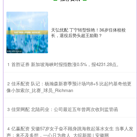
天弘忧配 丁宁转型惊艳！36岁任体校校
长，退役后势头超王励勤？
​首胜证券 新加坡海峡时报指数涨0.5%，报4231.28点。
1
​佳禾配资 队记：杨瀚森新赛季预计场均8+5 比起约基奇他更
2
像小加索尔_比赛_球员_Richman
​佳荣网配 北陆药业：公司最近五年曾两次收到监管函
3
​亿赢配资 安徽57岁女子奋不顾身跳海救起落水女生 当事人发
4
声：来不及多想，一心只为救人_大皖新闻 | 安徽网