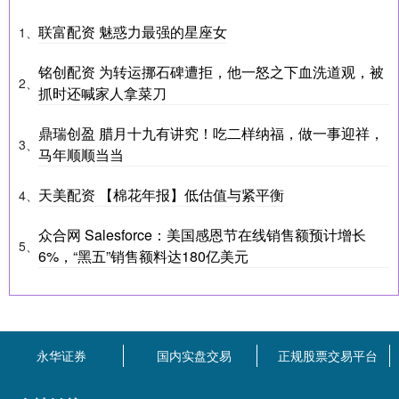
联富配资 魅惑力最强的星座女
1、
铭创配资 为转运挪石碑遭拒，他一怒之下血洗道观，被
2、
抓时还喊家人拿菜刀
鼎瑞创盈 腊月十九有讲究！吃二样纳福，做一事迎祥，
3、
马年顺顺当当
天美配资 【棉花年报】低估值与紧平衡
4、
众合网 Salesforce：美国感恩节在线销售额预计增长
5、
6%，“黑五”销售额料达180亿美元
永华证券
国内实盘交易
正规股票交易平台