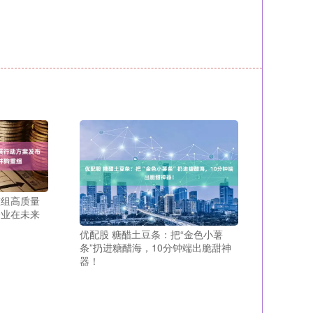
重组高质量
企业在未来
优配股 糖醋土豆条：把“金色小薯
条”扔进糖醋海，10分钟端出脆甜神
器！