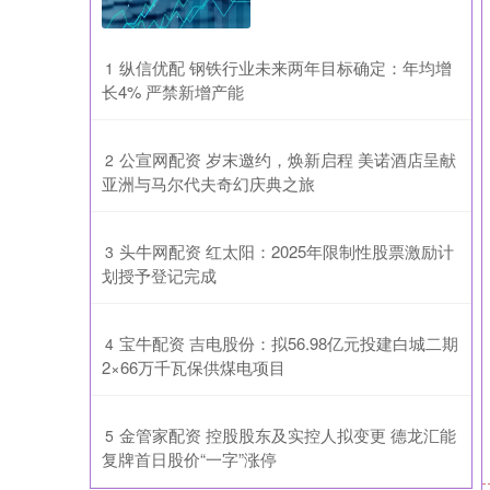
​纵信优配 钢铁行业未来两年目标确定：年均增
1
长4% 严禁新增产能
​公宣网配资 岁末邀约，焕新启程 美诺酒店呈献
2
亚洲与马尔代夫奇幻庆典之旅
​头牛网配资 红太阳：2025年限制性股票激励计
3
划授予登记完成
​宝牛配资 吉电股份：拟56.98亿元投建白城二期
4
2×66万千瓦保供煤电项目
​金管家配资 控股股东及实控人拟变更 德龙汇能
5
复牌首日股价“一字”涨停