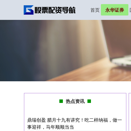
首页
永华证券
热点资讯
鼎瑞创盈 腊月十九有讲究！吃二样纳福，做一
事迎祥，马年顺顺当当