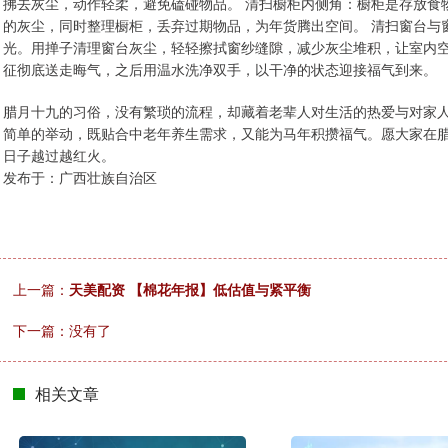
拂去灰尘，动作轻柔，避免磕碰物品。 清扫橱柜内侧角：橱柜是存放食
的灰尘，同时整理橱柜，丢弃过期物品，为年货腾出空间。 清扫窗台与
光。用掸子清理窗台灰尘，轻轻擦拭窗纱缝隙，减少灰尘堆积，让室内空
征彻底送走晦气，之后用温水洗净双手，以干净的状态迎接福气到来。
腊月十九的习俗，没有繁琐的流程，却藏着老辈人对生活的热爱与对家
简单的举动，既贴合中老年养生需求，又能为马年积攒福气。愿大家在
日子越过越红火。
发布于：广西壮族自治区
上一篇：
天美配资 【棉花年报】低估值与紧平衡
下一篇：没有了
相关文章