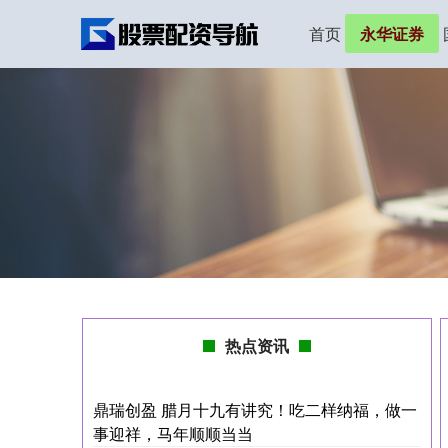
首页
永华证券
热点资讯
鼎瑞创盈 腊月十九有讲究！吃二样纳福，做一
事迎祥，马年顺顺当当