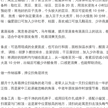
备料：取红豆、黑豆、黄豆、绿豆、芸豆各 20 克，用清水浸泡 4 小
预处理：将泡好的豆子洗净，个头较大的芸豆、黑豆可提前煮 10 分钟
胃。 熬煮：锅中加足量清水，放入豆子大火煮开，转小火慢熬 30 分钟，
味：偏爱甜口可加入少许红枣、桂圆，喜欢咸口可放几颗花生、少许燕
素蒸福卷，寓意卷进福气，马年顺遂。腊月里蒸食有蒸蒸日上的说法，
油，适合中老年朋友食用，吃着清爽无负担。
备皮：可选用现成的全麦面皮，也可自行和面，面粉加温水揉匀，醒面 2
求。 调馅：胡萝卜擦丝焯水，韭菜切段，干豆腐切丝，加入少许香油、
制：将调好的馅料均匀铺在面皮上，从一端卷至另一端，卷紧后切成小段
火蒸 10 分钟，出锅后可蘸少许醋食用，口感更清爽，也能帮助消化。
做一件纳福事，掸尘扫角迎祥光
腊月十九有着掸尘扫福角的老习俗，老辈人认为这一天扫尘能扫去一年
泛指，而是家中三处易被忽略的角落，中老年朋友操作时放慢节奏，既
准备工具：取一把干净的鸡毛掸子，或用旧毛巾扎成掸子，搭配小簸箕，
扫屋梁与门框顶：这是家中位置较高的地方，清扫此处寓意扫去顶头晦