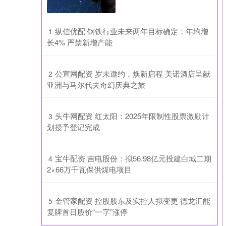
​纵信优配 钢铁行业未来两年目标确定：年均增
1
长4% 严禁新增产能
​公宣网配资 岁末邀约，焕新启程 美诺酒店呈献
2
亚洲与马尔代夫奇幻庆典之旅
​头牛网配资 红太阳：2025年限制性股票激励计
3
划授予登记完成
​宝牛配资 吉电股份：拟56.98亿元投建白城二期
4
2×66万千瓦保供煤电项目
​金管家配资 控股股东及实控人拟变更 德龙汇能
5
复牌首日股价“一字”涨停