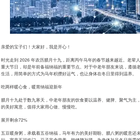
亲爱的宝子们！大家好，我是开心！
时光走到 2026 年农历腊月十九，距离丙午马年的春节越来越近。老
重大节日，却是年前备福纳福的重要节点。对于中老年朋友来说，遵循
生活，用简单的方式为马年积攒好运气，也让身体在冬日里得到温养。
吃两样暖心食，暖胃纳福迎新年
腊月十九处于数九寒天，中老年朋友的饮食要以温养、健脾、聚气为主
的美好寓意，值得大家用心做、慢慢吃。
展开剩余72%
五豆暖身粥，承载着五谷纳福，马年有力的美好期盼。腊八粥的暖意还
行，寓意五福临门，豆子富含营养，能健脾补肾，为身体补足冬日所需