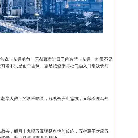
辈人常说，腊月的每一天都藏着过日子的智慧，腊月十九虽不是
老习俗不只是图个吉利，更是把健康与福气融入日常饮食与
，老辈人传下的两样吃食，既贴合养生需求，又藏着迎马年
未散去，腊月十九喝五豆粥是多地的传统，五种豆子对应五
的能量，助力马年拥有龙马精神。