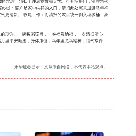
物的地方，清扫干净寓意食禄无忧。打开橱柜门，清理角落
窗纱缝：窗户是家中纳祥的入口，清扫此处寓意迎进马年祥
气更清新。 收尾工作：将清扫的灰尘统一倒入垃圾桶，象
人的期许。一碗暖粥暖胃，一卷福卷纳福，一次清扫清心，
腊月里平安顺遂，身体康健，马年里龙马精神，福气常伴，
永华证券提示：文章来自网络，不代表本站观点。