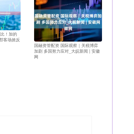
德比！加的
郡客场掀反
国融资管配资 国际观察｜关税博弈
加剧 多国努力应对_大皖新闻 | 安徽
网