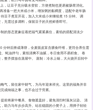
时以上，让豆子充分吸水变软，方便煮制也更易被肠胃消化。
，再准备一把大米或小米，增加粥的黏稠度，适配中老年肠
待豆子煮至开花，加入大米或小米继续煮 15 分钟。 调
麦，无需过多调料，保留豆子的天然鲜香即可。
卷制的形态更象征着把福气紧紧裹住，素馅的搭配清淡少
0 分钟后擀成薄饼，全麦面皮富含膳食纤维，更符合养生需
盐、蚝油拌匀，素馅清爽不油腻，冬日食用不易积食。 卷
，整齐摆放在蒸屉中。 蒸制：冷水上锅，大火烧开后转中
的晦气，留住家中财气，为马年迎来祥光。这里的福角并非
能完成纳福之事，也不会过于劳累。
提前将家中餐具、食物遮盖好，避免清扫时落灰沾染。 清
气，助力马年步步高升。站在稳固的小凳子上，用掸子轻轻