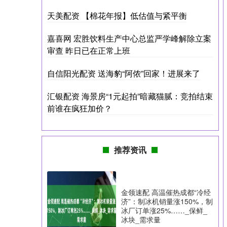
天美配资 【棉花年报】低估值与紧平衡
嘉喜网 宏胜饮料生产中心总监严学峰解除立案
审查 昨日已在正常上班
自信阳光配资 送海豹“阿侬”回家！进展来了
汇银配资 海景房“1元起拍”暗藏猫腻：竞拍结束
前谁在疯狂加价？
推荐资讯
金领速配 高温催热成都“冷经
济”：制冰机销量涨150%，制
冰厂订单涨25%……_保鲜_
冰块_需求量