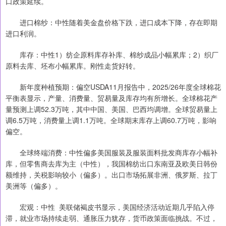
口政策延续。
进口棉纱：中性随着美金盘价格下跌，进口成本下降，存在即期
进口利润。
库存：中性1）纺企原料库存补库、棉纱成品小幅累库；2）织厂
原料去库、坯布小幅累库。刚性走货好转。
新年度种植预期：偏空USDA11月报告中，2025/26年度全球棉花
平衡表显示，产量、消费量、贸易量及库存均有所增长。全球棉花产
量预测上调52.3万吨，其中中国、美国、巴西均调增。全球贸易量上
调6.5万吨，消费量上调1.1万吨。全球期末库存上调60.7万吨，影响
偏空。
全球终端消费：中性偏多美国服装及服装面料批发商库存小幅补
库，但零售商去库为主（中性），我国棉纺出口东南亚及欧美日韩份
额维持，关税影响较小（偏多）。出口市场拓展非洲、俄罗斯、拉丁
美洲等（偏多）。
宏观：中性 美联储褐皮书显示，美国经济活动近期几乎陷入停
滞，就业市场持续走弱、通胀压力犹存，货币政策面临挑战。不过，