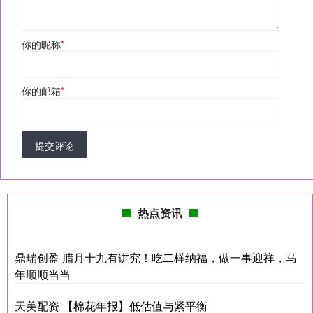
你的昵称
*
你的邮箱
*
提交评论
热点资讯
鼎瑞创盈 腊月十九有讲究！吃二样纳福，做一事迎祥，马
年顺顺当当
天美配资 【棉花年报】低估值与紧平衡