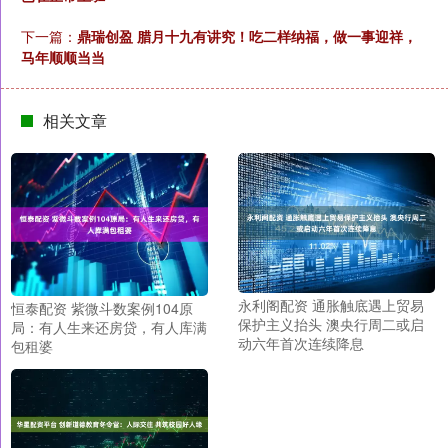
下一篇：
鼎瑞创盈 腊月十九有讲究！吃二样纳福，做一事迎祥，
马年顺顺当当
相关文章
永利阁配资 通胀触底遇上贸易
恒泰配资 紫微斗数案例104原
保护主义抬头 澳央行周二或启
局：有人生来还房贷，有人库满
动六年首次连续降息
包租婆