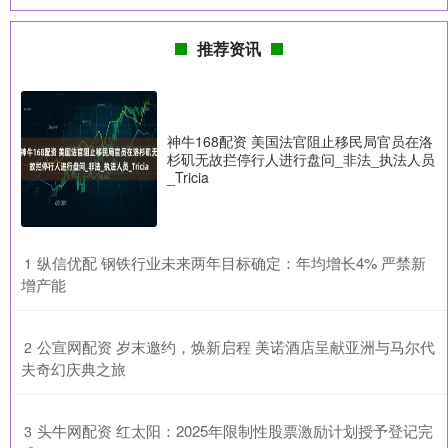
推荐资讯
神牛168配资 美国法官阻止移民局官员在洛
杉矶无故拦停行人进行盘问_非法_执法人员
_Tricia
​纵信优配 钢铁行业未来两年目标确定：年均增长4% 严禁新
1
增产能
​公宣网配资 岁末邀约，焕新启程 美诺酒店呈献亚洲与马尔代
2
夫奇幻庆典之旅
​头牛网配资 红太阳：2025年限制性股票激励计划授予登记完
3