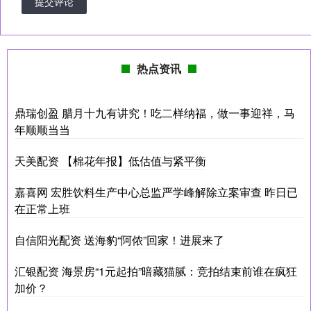
提交评论
热点资讯
鼎瑞创盈 腊月十九有讲究！吃二样纳福，做一事迎祥，马
年顺顺当当
天美配资 【棉花年报】低估值与紧平衡
嘉喜网 宏胜饮料生产中心总监严学峰解除立案审查 昨日已
在正常上班
自信阳光配资 送海豹“阿侬”回家！进展来了
汇银配资 海景房“1元起拍”暗藏猫腻：竞拍结束前谁在疯狂
加价？