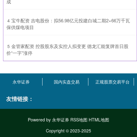
成
​宝牛配资 吉电股份：拟56.98亿元投建白城二期2×66万千瓦
4
保供煤电项目
​金管家配资 控股股东及实控人拟变更 德龙汇能复牌首日股
5
价“一字”涨停
永华证券
国内实盘交易
正规股票交易平台
友情链接：
Powered by
永华证券
RSS地图
HTML地图
Copyright
© 2023-2025