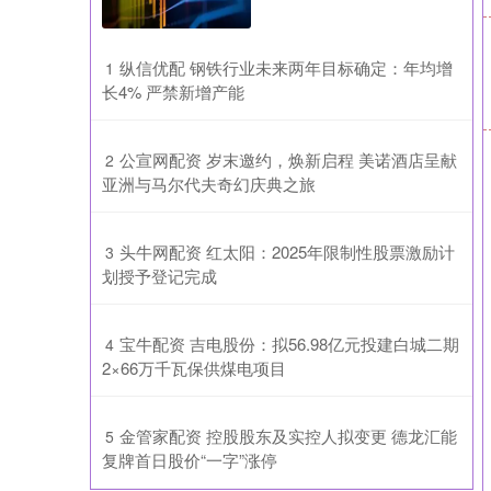
​纵信优配 钢铁行业未来两年目标确定：年均增
1
长4% 严禁新增产能
​公宣网配资 岁末邀约，焕新启程 美诺酒店呈献
2
亚洲与马尔代夫奇幻庆典之旅
​头牛网配资 红太阳：2025年限制性股票激励计
3
划授予登记完成
​宝牛配资 吉电股份：拟56.98亿元投建白城二期
4
2×66万千瓦保供煤电项目
​金管家配资 控股股东及实控人拟变更 德龙汇能
5
复牌首日股价“一字”涨停