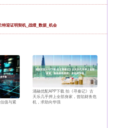
兰特迎证明契机_战绩_数据_机会
涌融优配APP下载 拍《寻秦记》古
天乐几乎押上全部身家，曾陷财务危
低估值与紧
机，求助向华强