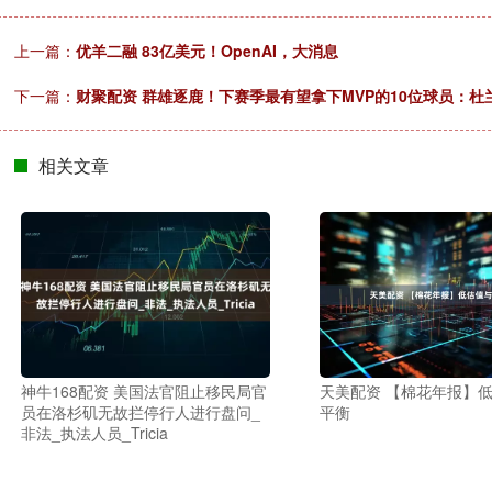
上一篇：
优羊二融 83亿美元！OpenAI，大消息
下一篇：
财聚配资 群雄逐鹿！下赛季最有望拿下MVP的10位球员：杜
相关文章
神牛168配资 美国法官阻止移民局官
天美配资 【棉花年报】
员在洛杉矶无故拦停行人进行盘问_
平衡
非法_执法人员_Tricia