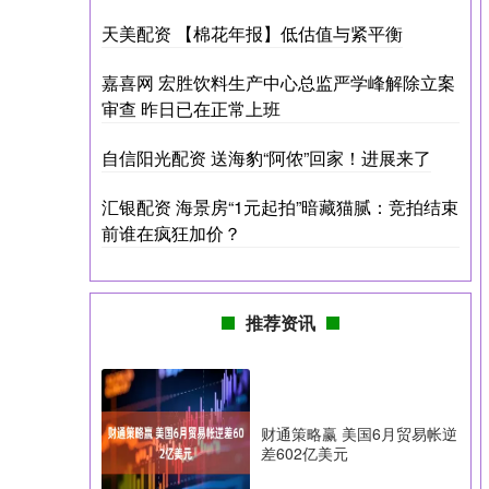
天美配资 【棉花年报】低估值与紧平衡
嘉喜网 宏胜饮料生产中心总监严学峰解除立案
审查 昨日已在正常上班
自信阳光配资 送海豹“阿侬”回家！进展来了
汇银配资 海景房“1元起拍”暗藏猫腻：竞拍结束
前谁在疯狂加价？
推荐资讯
财通策略赢 美国6月贸易帐逆
差602亿美元