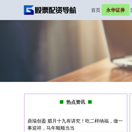
首页
永华证券
热点资讯
鼎瑞创盈 腊月十九有讲究！吃二样纳福，做一
事迎祥，马年顺顺当当